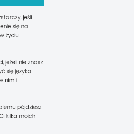
tarczy, jeśli
enie się na
w życiu
 jeżeli nie znasz
ć się języka
w nim i
blemu pójdziesz
i kilka moich