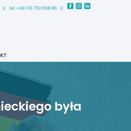
|| tel.
+49 176 702 858 86
||
KT
ieckiego była