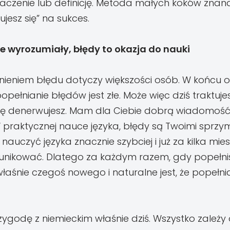
aczenie lub definicję. Metoda małych koków znan
ujesz się” na sukces.
ie wyrozumiały, błędy to okazja do nauki
nieniem błędu dotyczy większości osób. W końcu 
opełnianie błędów jest złe. Może więc dziś traktujes
się denerwujesz. Mam dla Ciebie dobrą wiadomość
W praktycznej nauce języka, błędy są Twoimi sprzy
uczyć języka znacznie szybciej i już za kilka mies
nikować. Dlatego za każdym razem, gdy popełnis
 właśnie czegoś nowego i naturalne jest, że popełn
zygodę z niemieckim właśnie dziś. Wszystko zależy o