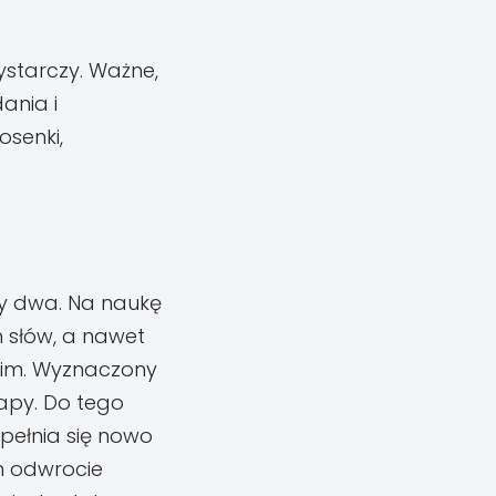
ystarczy. Ważne,
ania i
osenki,
zy dwa. Na naukę
 słów, a nawet
ckim. Wyznaczony
tapy. Do tego
upełnia się nowo
h odwrocie