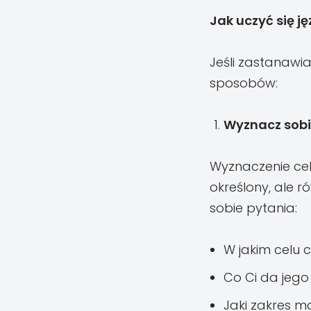
Jak uczyć się j
Jeśli zastanawia
sposobów:
Wyznacz sobi
Wyznaczenie celó
określony, ale r
sobie pytania:
W jakim celu 
Co Ci da jeg
Jaki zakres m