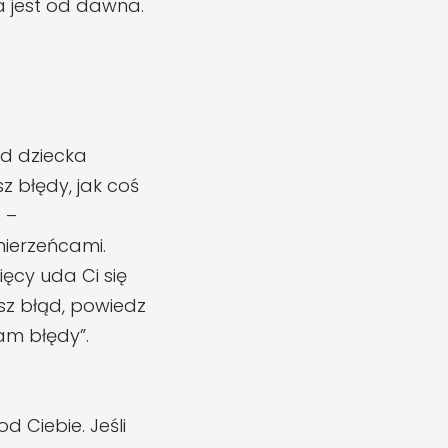
a jest od dawna.
od dziecka
z błędy, jak coś
 –
mierzeńcami.
ięcy uda Ci się
z błąd, powiedz
iam błędy”.
d Ciebie. Jeśli