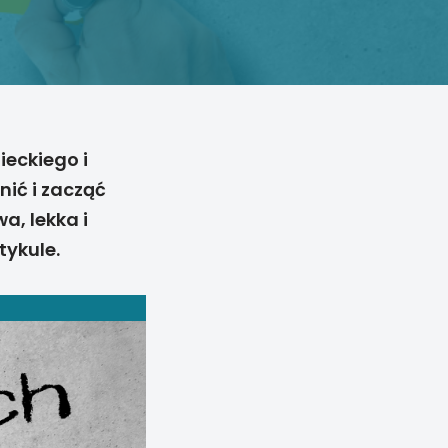
ieckiego i
nić i zacząć
a, lekka i
tykule.