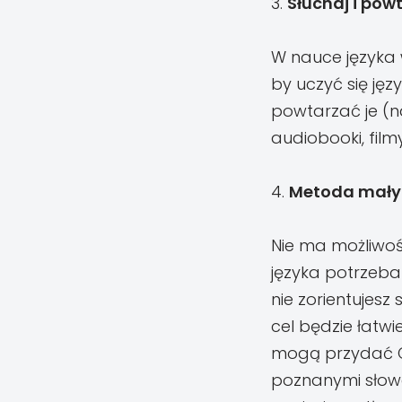
3.
Słuchaj i pow
W nauce języka 
by uczyć się ję
powtarzać je (n
audiobooki, filmy
4.
Metoda małyc
Nie ma możliwoś
języka potrzeba
nie zorientujesz
cel będzie łatwi
mogą przydać Ci 
poznanymi słowa