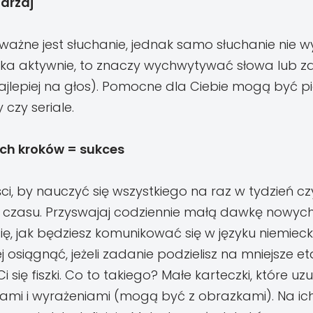
tarzaj
ważne jest słuchanie, jednak samo słuchanie nie w
zyka aktywnie, to znaczy wychwytywać słowa lub zd
ajlepiej na głos). Pomocne dla Ciebie mogą być pi
 czy seriale.
h kroków = sukces
ci, by nauczyć się wszystkiego na raz w tydzień c
 czasu. Przyswajaj codziennie małą dawkę nowych
 się, jak będziesz komunikować się w języku niemie
ej osiągnąć, jeżeli zadanie podzielisz na mniejsze e
się fiszki. Co to takiego? Małe karteczki, które uz
mi i wyrażeniami (mogą być z obrazkami). Na ic