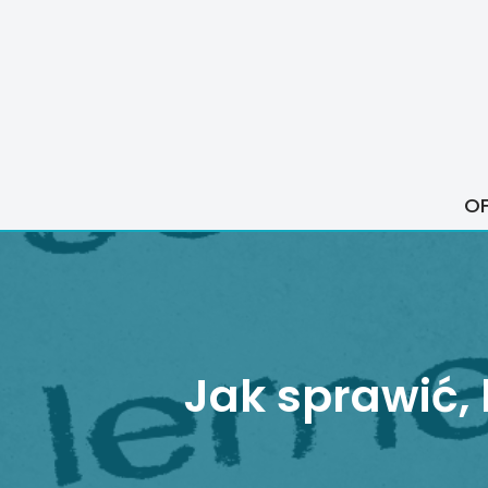
Przejdź
do
treści
O
Jak sprawić,