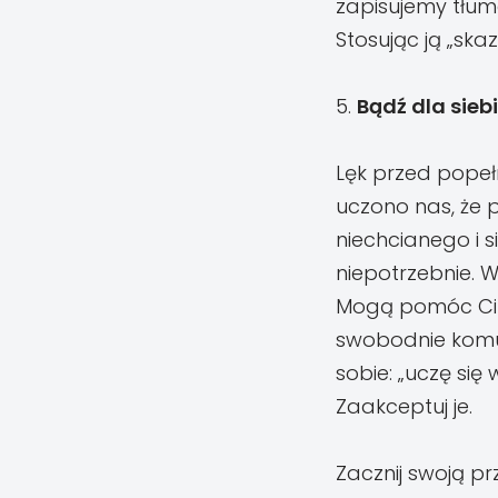
zapisujemy tłum
Stosując ją „skaz
5.
Bądź dla sieb
Lęk przed popeł
uczono nas, że p
niechcianego i 
niepotrzebnie. 
Mogą pomóc Ci na
swobodnie komu
sobie: „uczę się
Zaakceptuj je.
Zacznij swoją pr