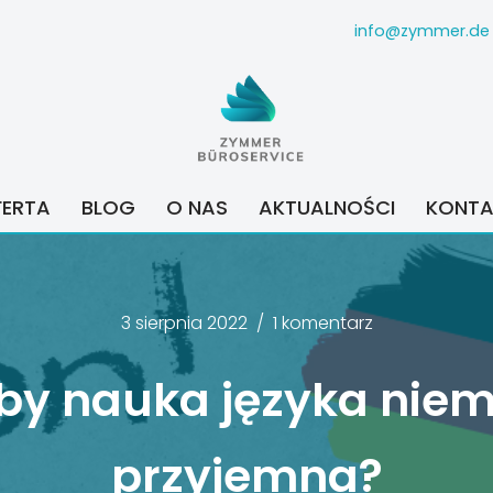
info@zymmer.de
FERTA
BLOG
O NAS
AKTUALNOŚCI
KONTA
3 sierpnia 2022
1 komentarz
 by nauka języka niem
przyjemna?