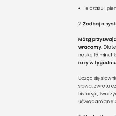
Ile czasu i pi
2.
Zadbaj o sys
Mózg przyswaja 
wracamy.
Dlate
naukę 15 minut k
razy w tygodni
Ucząc się słowni
słowa, zwrotu c
historyjki, twor
uświadamianie c