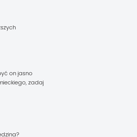
iższych
być on jasno
mieckiego, zadaj
edzina?