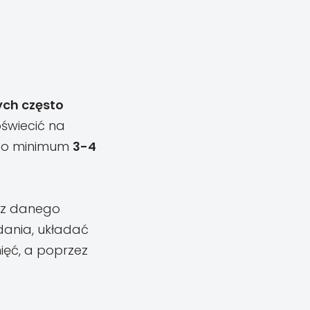
ych często
oświecić na
, to minimum
3-4
esz danego
dania, układać
mięć, a poprzez